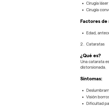
Cirugía láser
Cirugía conv
Factores de 
Edad, antece
Cataratas
¿Qué es?
Una catarata es 
distorsionada.
Síntomas:
Deslumbramie
Visión borro
Dificultad p