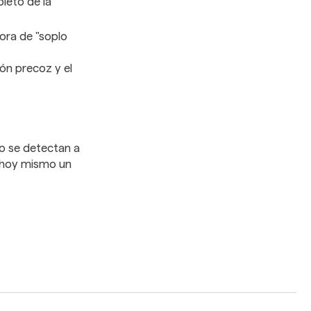
leto de la
ora de "soplo
ón precoz y el
o se detectan a
a hoy mismo un