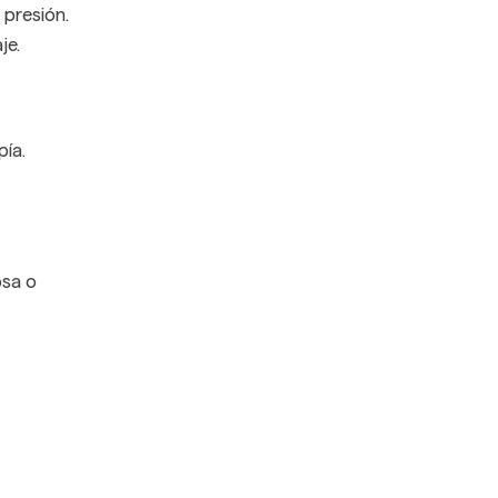
 presión.
je.
ía.
osa o