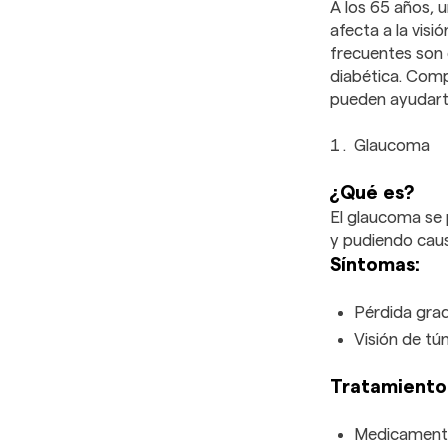
A los 65 años,
afecta a la vis
frecuentes son 
diabética. Comp
pueden ayudarte 
Glaucoma
¿Qué es?
El glaucoma se 
y pudiendo caus
Síntomas:
Pérdida gradu
Visión de tú
Tratamiento
Medicamentos