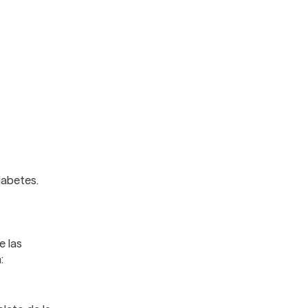
iabetes.
e las
: