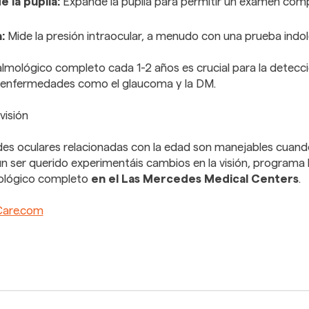
e la pupila:
Expande la pupila para permitir un examen comp
a:
Mide la presión intraocular, a menudo con una prueba indol
mológico completo cada 1-2 años es crucial para la detecci
 enfermedades como el glaucoma y la DM.
visión
es oculares relacionadas con la edad son manejables cuand
 un ser querido experimentáis cambios en la visión, program
ológico completo
en el Las Mercedes Medical Centers
.
Care.com