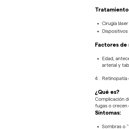
Tratamiento
Cirugía láse
Dispositivos
Factores de 
Edad, antece
arterial y t
Retinopatía 
¿Qué es?
Complicación de
fugas o crecen 
Síntomas:
Sombras o "f