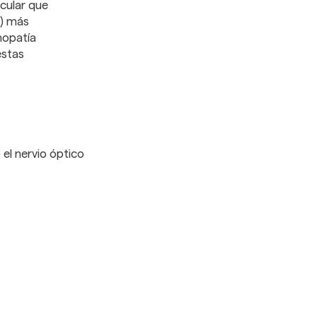
cular que
A) más
nopatía
estas
el nervio óptico