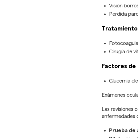
Visión borro
Pérdida parci
Tratamiento
Fotocoagulac
Cirugía de v
Factores de 
Glucemia ele
Exámenes ocula
Las revisiones 
enfermedades oc
Prueba de 