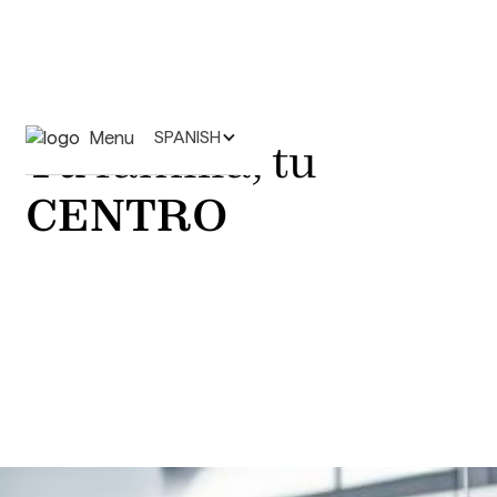
Menu
SPANISH
Tu
familia, tu
CENTRO