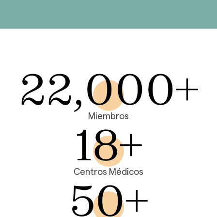
22
,
0
0
0
+
Miembros
18
+
Centros Médicos
50
+