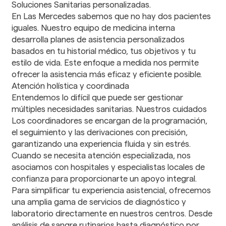
Soluciones Sanitarias personalizadas.
Terapia Física y
En Las Mercedes sabemos que no hay dos pacientes
Rehabilitación
iguales. Nuestro equipo de medicina interna
desarrolla planes de asistencia personalizados
Dental
basados en tu historial médico, tus objetivos y tu
Atención Dental
estilo de vida. Este enfoque a medida nos permite
Estomatología
ofrecer la asistencia más eficaz y eficiente posible.
Atención holística y coordinada
Entendemos lo difícil que puede ser gestionar
Pharmacy
múltiples necesidades sanitarias. Nuestros cuidados
Medicamentos con
Los coordinadores se encargan de la programación,
receta
el seguimiento y las derivaciones con precisión,
garantizando una experiencia fluida y sin estrés.
Transporte
Cuando se necesita atención especializada, nos
Servicio de
asociamos con hospitales y especialistas locales de
Transporte
confianza para proporcionarte un apoyo integral.
Para simplificar tu experiencia asistencial, ofrecemos
una amplia gama de servicios de diagnóstico y
laboratorio directamente en nuestros centros. Desde
análisis de sangre rutinarios hasta diagnóstico por