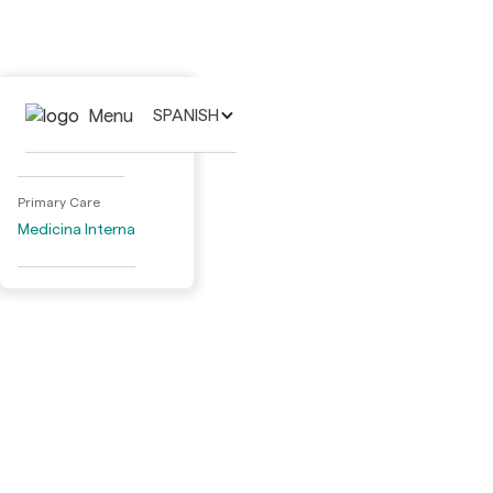
Activities
Menu
SPANISH
Adult Day Care
Primary Care
Medicina Interna
Specialty Medical Care
Cardiología
Dermatología
Gastroenterología
Ginecología
Nefrología
Neumología
Neurología