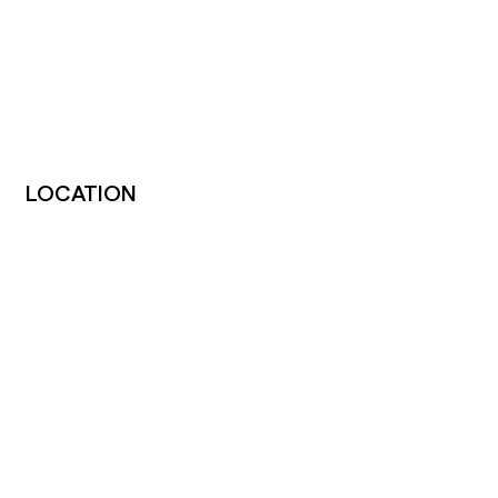
Initial attendance
Language(s)
English, Spanish
LOCATION