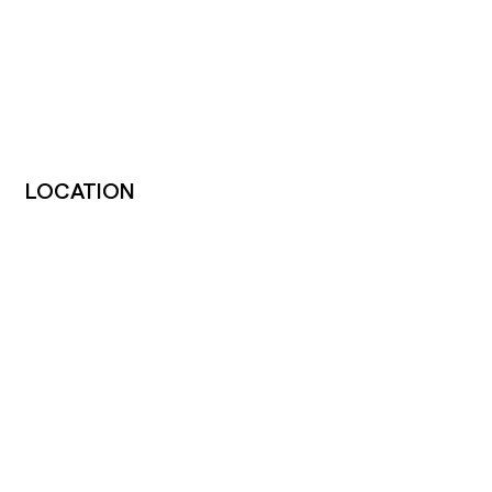
Initial attendance
Language(s)
English, Spanish
LOCATION