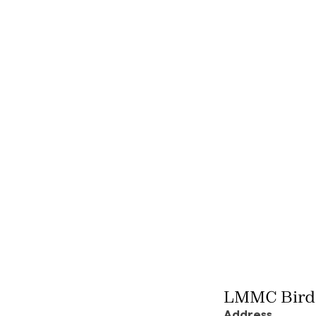
Specialties
Initial attendance
Language(s)
English, Spanish
LMMC Bird
Address