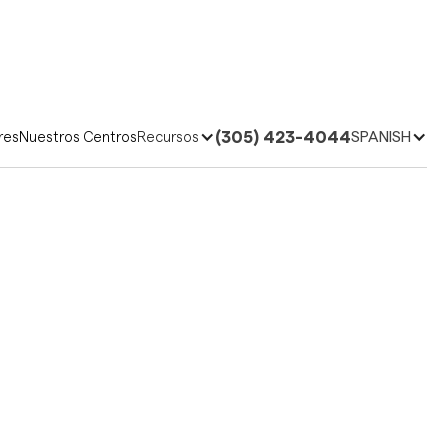
(305) 423-4044
SPANISH
res
Nuestros Centros
Recursos