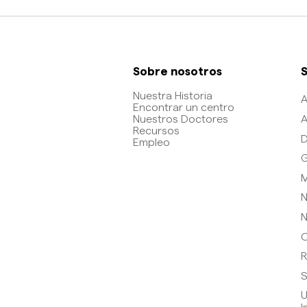
Sobre nosotros
S
Nuestra Historia
A
Encontrar un centro
A
Nuestros Doctores
Recursos
D
Empleo
G
M
N
N
O
R
S
U