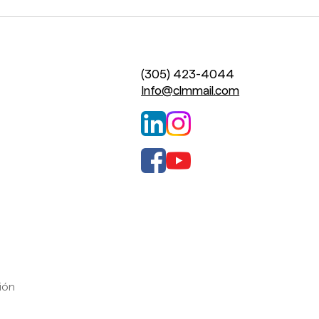
(305) 423-4044
Info@clmmail.com
ción