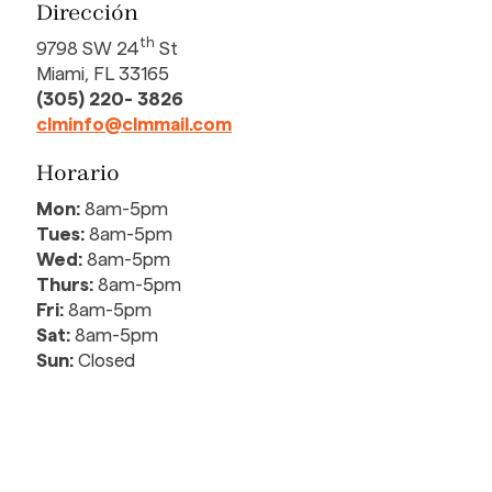
Dirección
th
9798 SW 24
St
Miami, FL 33165
(305) 220- 3826
clminfo@clmmail.com
Horario
Mon:
8am-5pm
Tues:
8am-5pm
Wed:
8am-5pm
Thurs:
8am-5pm
Fri:
8am-5pm
Sat:
8am-5pm
Sun:
Closed