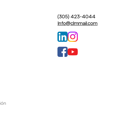
(305) 423-4044
Info@clmmail.com
ción