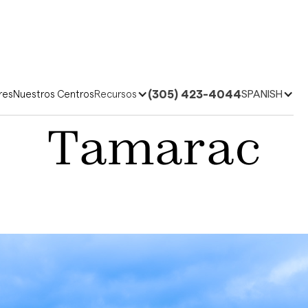
(305) 423-4044
SPANISH
res
Nuestros Centros
Recursos
Tamarac