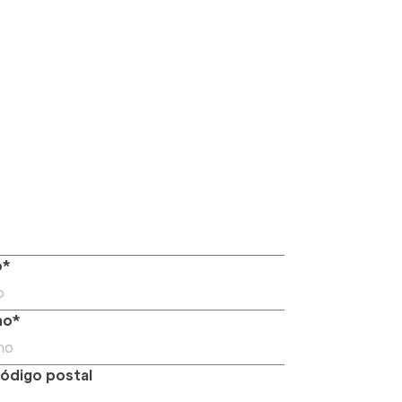
o*
no*
ódigo postal