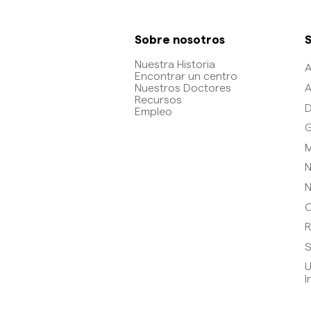
Sobre nosotros
S
Nuestra Historia
A
Encontrar un centro
A
Nuestros Doctores
Recursos
D
Empleo
G
M
N
N
O
R
S
U
I