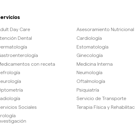
ervicios
dult Day Care
Asesoramiento Nutricional
tención Dental
Cardiología
ermatología
Estomatología
astroenterología
Ginecología
edicamentos con receta
Medicina Interna
efrología
Neumología
eurología
Oftalmología
ptometría
Psiquiatría
adiología
Servicio de Transporte
ervicios Sociales
Terapia Física y Rehabilita
rología
nvestigación