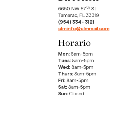
th
6650 NW 57
St
Tamarac, FL 33319
(954) 334- 3121
clminfo@clmmail.com
Horario
Mon:
8am-5pm
Tues:
8am-5pm
Wed:
8am-5pm
Thurs:
8am-5pm
Fri:
8am-5pm
Sat:
8am-5pm
Sun:
Closed