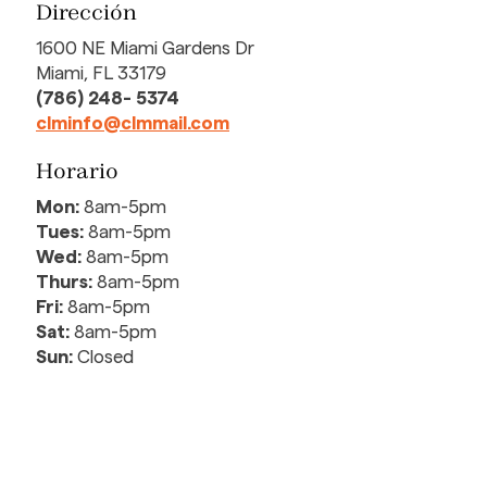
Dirección
1600 NE Miami Gardens Dr
Miami, FL 33179
(786) 248- 5374
clminfo@clmmail.com
Horario
Mon:
8am-5pm
Tues:
8am-5pm
Wed:
8am-5pm
Thurs:
8am-5pm
Fri:
8am-5pm
Sat:
8am-5pm
Sun:
Closed