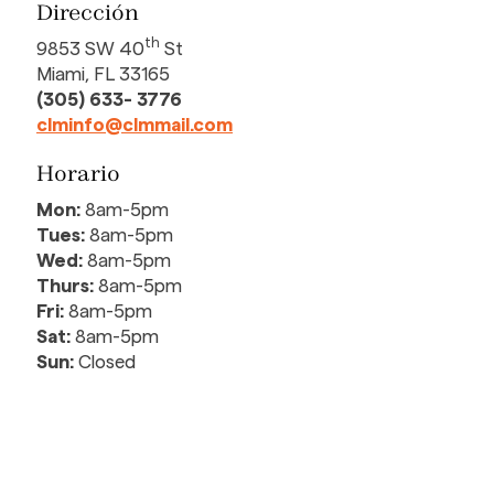
Dirección
th
9853 SW 40
St
Miami, FL 33165
(305) 633- 3776
clminfo@clmmail.com
Horario
Mon:
8am-5pm
Tues:
8am-5pm
Wed:
8am-5pm
Thurs:
8am-5pm
Fri:
8am-5pm
Sat:
8am-5pm
Sun:
Closed